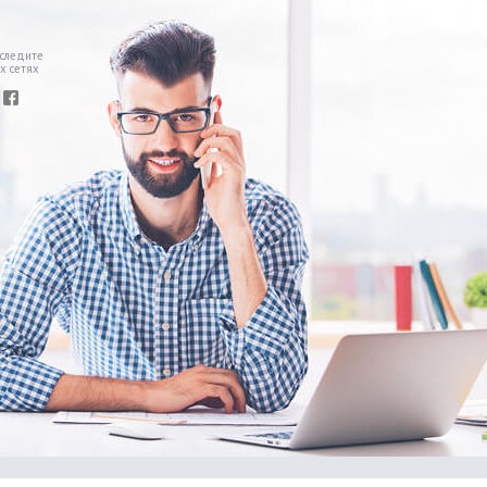
 следите
х сетях