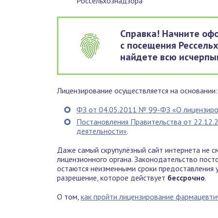
Россельхознадзора
Справка! Начните оф
с посещения Рессель
найдете всю исчерп
Лицензирование осуществляется на основании:
ФЗ от 04.05.2011 № 99-ФЗ «О лицензир
Постановления Правительства от 22.12
деятельности»
.
Даже самый скрупулёзный сайт интернета не с
лицензионного органа. Законодательство посто
остаются неизменными сроки предоставления у
разрешение, которое действует
бессрочно
.
О том,
как пройти лицензирование фармацевти