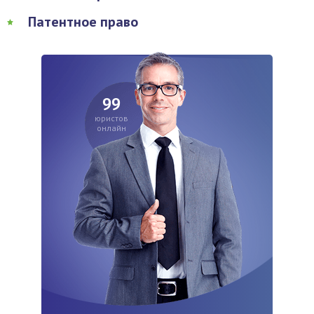
Патентное право
99
юристов
онлайн